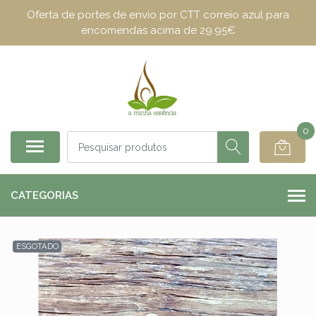
Oferta de portes de envio por CTT correio azul para
encomendas acima de 29.95€
0
CATEGORIAS
ESGOTADO