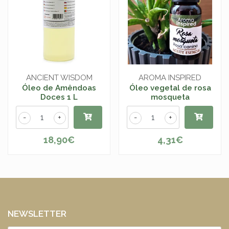
ANCIENT WISDOM
AROMA INSPIRED
Óleo de Amêndoas
Óleo vegetal de rosa
Doces 1 L
mosqueta
-
+
-
+
18,90€
4,31€
NEWSLETTER