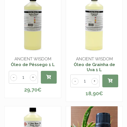
ANCIENT WISDOM
ANCIENT WISDOM
Óleo de Pêssego 1 L
Óleo de Graínha de
Uva 1 L
-
+
-
+
29,70€
18,90€