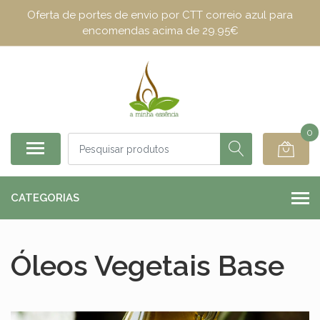
Oferta de portes de envio por CTT correio azul para
encomendas acima de 29.95€
0
CATEGORIAS
Óleos Vegetais Base