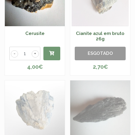
Cerusite
Cianite azul em bruto
26g
ESGOTADO
-
+
4,00€
2,70€