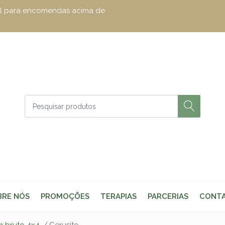
zul para encomendas acima de
BRE NÓS
PROMOÇÕES
TERAPIAS
PARCERIAS
CONT
m bruto 4x4
Cerusite