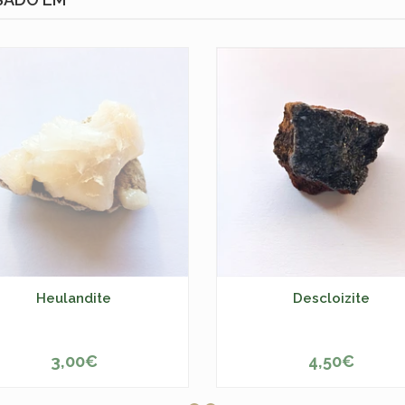
Heulandite
Descloizite
3,00€
4,50€
ESGOTADO
-
+