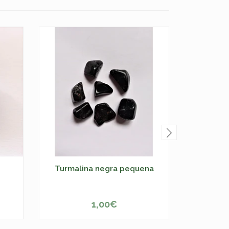
Turmalina negra pequena
C
1,00€
-
+
-