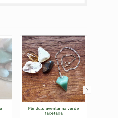
na
Pêndulo aventurina verde
Pêndul
facetada