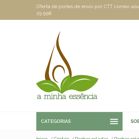
Oferta de portes de envio por CTT correio a
29.95€
CATEGORIAS
SO
Início
Cristais
Pedras roladas
Pedras rol