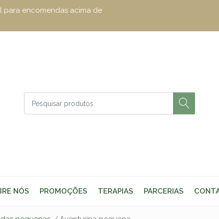
zul para encomendas acima de
BRE NÓS
PROMOÇÕES
TERAPIAS
PARCERIAS
CONT
adas pequenas
Aventurina pequena