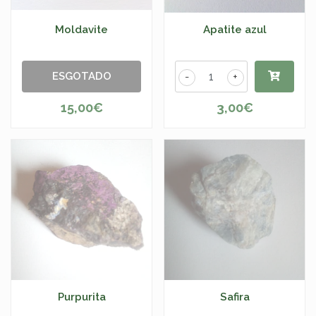
Moldavite
Apatite azul
ESGOTADO
-
+
15,00€
3,00€
Purpurita
Safira