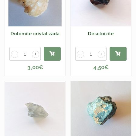
Dolomite cristalizada
Descloizite
-
+
-
+
3,00€
4,50€