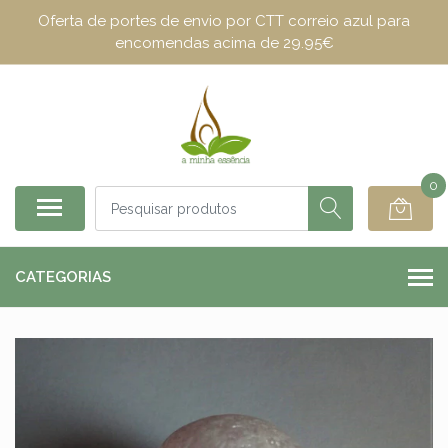
Oferta de portes de envio por CTT correio azul para
encomendas acima de 29.95€
0
CATEGORIAS