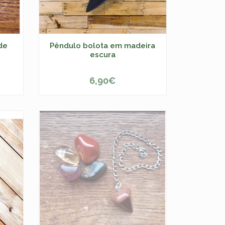
de
Pêndulo bolota em madeira
escura
6,90€
-
+