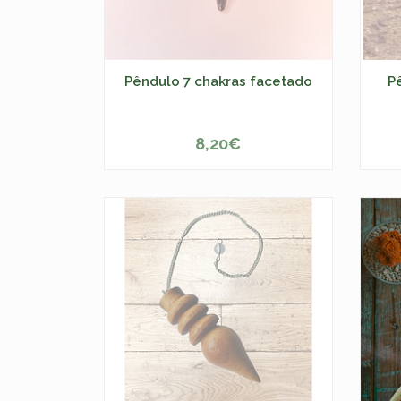
Pêndulo 7 chakras facetado
P
8,20€
ESGOTADO