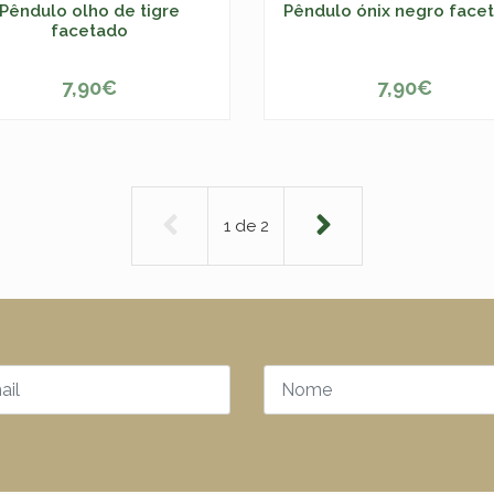
Pêndulo olho de tigre
Pêndulo ónix negro face
facetado
7,90€
7,90€
ESGOTADO
-
+
1
de
2