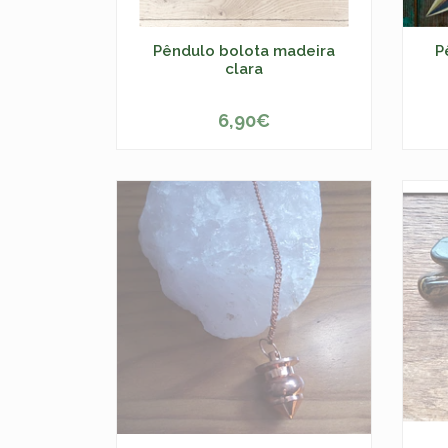
Pêndulo bolota madeira
P
clara
6,90€
ESGOTADO
-