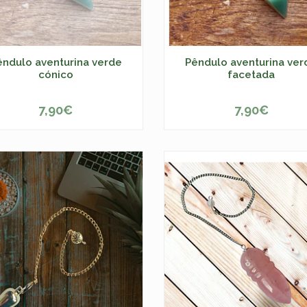
êndulo aventurina verde
Pêndulo aventurina ver
cónico
facetada
7,90€
7,90€
ESGOTADO
-
+