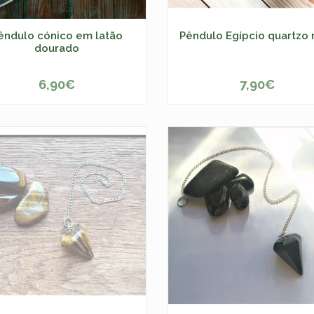
êndulo cónico em latão
Pêndulo Egípcio quartzo 
dourado
6,90€
7,90€
+
-
+