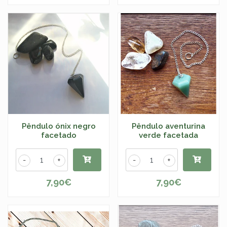
Pêndulo ónix negro
Pêndulo aventurina
facetado
verde facetada
-
+
-
+
7,90€
7,90€