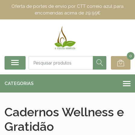
Oferta de portes de envio por CTT correio azul para
encomendas acima de 29.95€
0
CATEGORIAS
Cadernos Wellness e
Gratidão