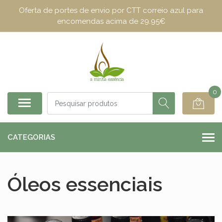
Oferta de portes de envio por CTT correio azul para
encomendas acima de 29.95€
0
CATEGORIAS
Óleos essenciais