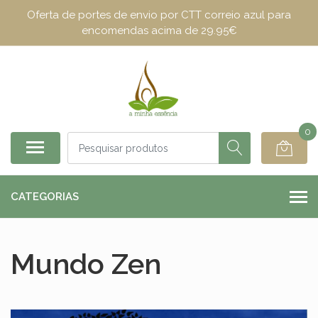
Oferta de portes de envio por CTT correio azul para
encomendas acima de 29.95€
0
CATEGORIAS
Mundo Zen