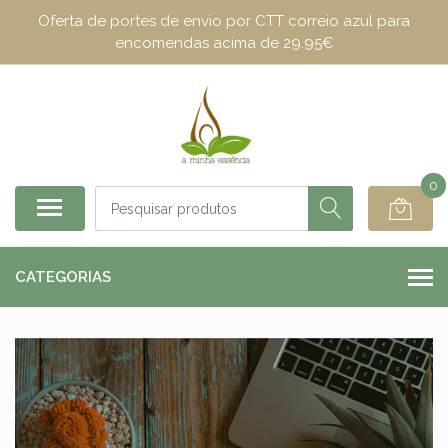
Oferta de portes de envio por CTT correio azul para
encomendas acima de 29.95€
0
CATEGORIAS