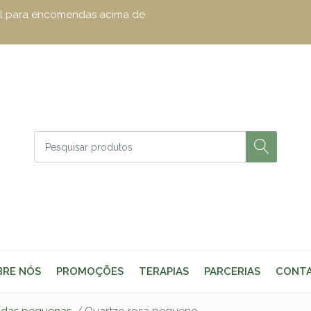
zul para encomendas acima de
BRE NÓS
PROMOÇÕES
TERAPIAS
PARCERIAS
CONT
adas pequenas
Quartzo rosa pequeno