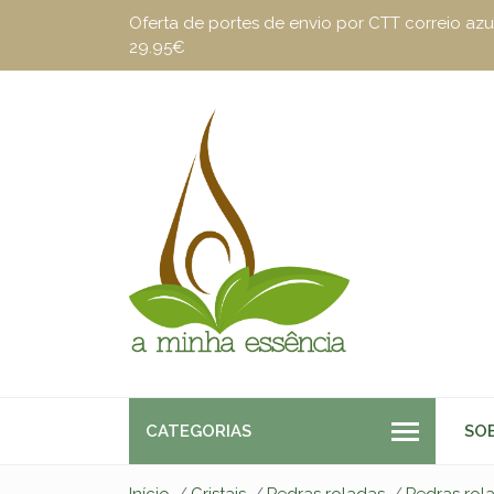
Oferta de portes de envio por CTT correio a
29.95€
CATEGORIAS
SO
Início
Cristais
Pedras roladas
Pedras rol