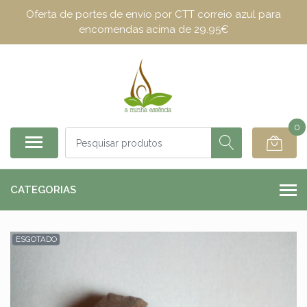
Oferta de portes de envio por CTT correio azul para
encomendas acima de 29.95€
0
CATEGORIAS
ESGOTADO