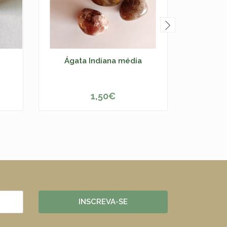
Ágata Indiana média
Ágata az
1,50€
-
+
-
INSCREVA-SE