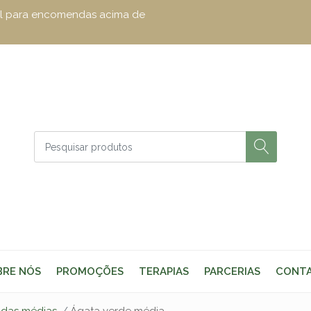
zul para encomendas acima de
BRE NÓS
PROMOÇÕES
TERAPIAS
PARCERIAS
CONT
adas médias
Ágata verde média