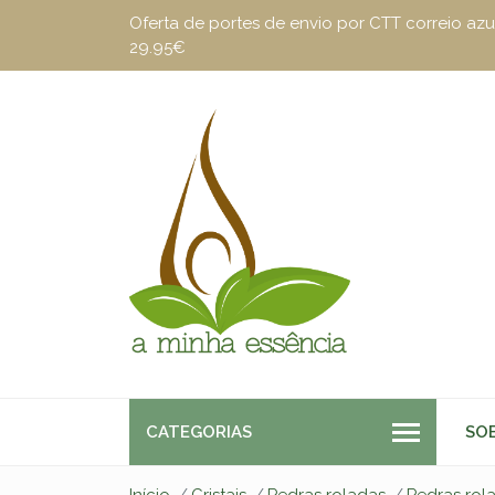
Oferta de portes de envio por CTT correio a
29.95€
CATEGORIAS
SO
Início
Cristais
Pedras roladas
Pedras rol