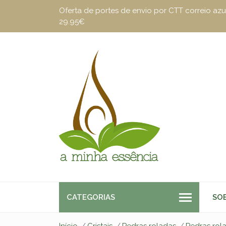
Oferta de portes de envio por CTT correio a
29.95€
CATEGORIAS
SO
Início
Cristais
Pedras roladas
Pedras rol