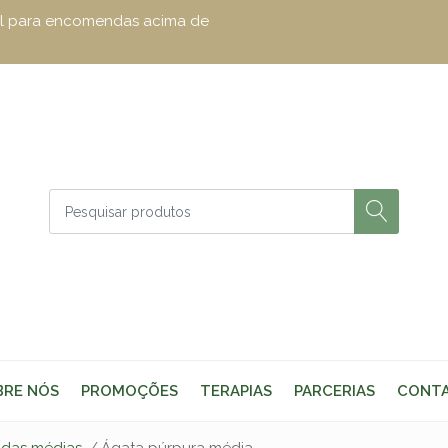
zul para encomendas acima de
BRE NÓS
PROMOÇÕES
TERAPIAS
PARCERIAS
CONT
adas médias
Ágata púrpura média