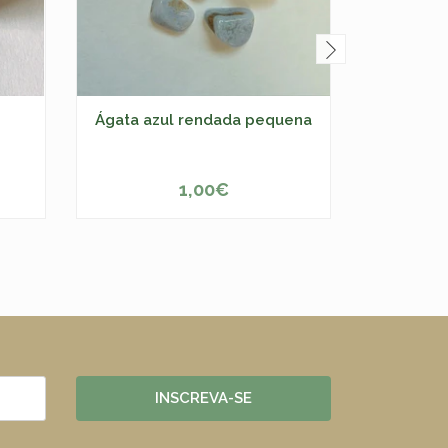
Ágata azul rendada pequena
Ágat
1,00€
-
+
-
INSCREVA-SE