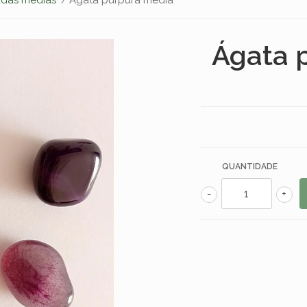
Ágata 
QUANTIDADE
-
+