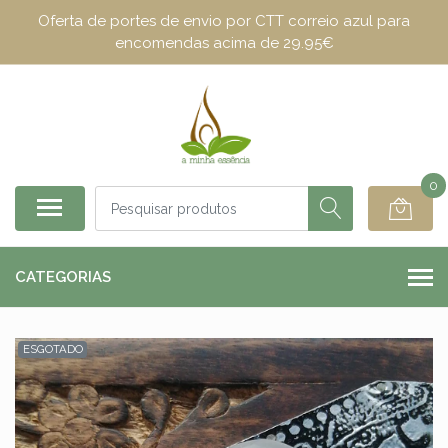
Oferta de portes de envio por CTT correio azul para
encomendas acima de 29.95€
0
CATEGORIAS
ESGOTADO