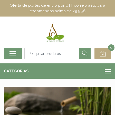
Oferta de portes de envio por CTT correio azul para
encomendas acima de 29.95€
0
CATEGORIAS