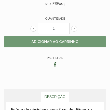
ESF003
SKU:
QUANTIDADE
-
+
PARTILHAR
DESCRIÇÃO
Esfera de obsidiana com 5 cm de diâmetro.