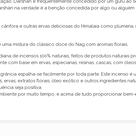
tação. Darshan é frequentemente concedido por um guru ao s
arshan na verdade é a benção concedida por algo ou alguém 
ânfora e outras ervas deliciosas do Himalaia como plumeria, 
é uma mistura do clássico doce do Nag com aromas florais.
iana de incensos 100% naturais, feitos de produtos naturais p
te com base em ervas, especiarias, resinas, cascas, com óleos
ragrância espalha-se facilmente por toda parte. Este incenso 
, ervas, extratos florais, óleo exótico e outros ingredientes 
ência seja positiva.
ente por muito tempo, e acima de tudo proporcionar bem-estar,