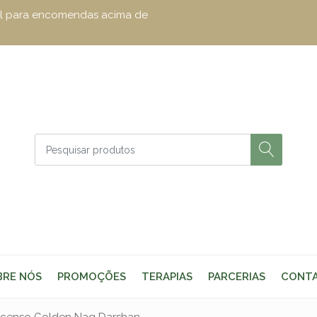
zul para encomendas acima de
BRE NÓS
PROMOÇÕES
TERAPIAS
PARCERIAS
CONT
ncenso Golden Nag Darshan