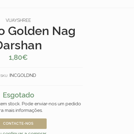
VIJAYSHREE
o Golden Nag
Darshan
1,80€
INCGOLDND
SKU:
Esgotado
 tem stock. Pode enviar-nos um pedido
ra mais informações.
CONTACTE-NOS
 continuar a comprar