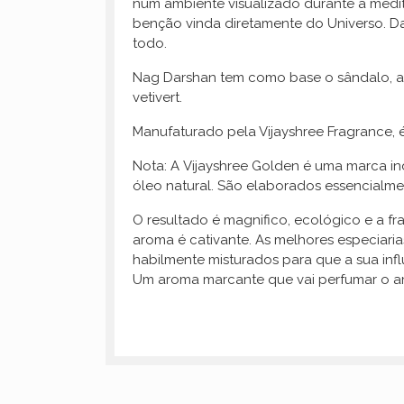
num ambiente visualizado durante a medi
benção vinda diretamente do Universo. D
todo.
Nag Darshan tem como base o sândalo, a c
vetivert.
Manufaturado pela Vijayshree Fragrance, 
Nota: A Vijayshree Golden é uma marca ind
óleo natural. São elaborados essencialmen
O resultado é magnifico, ecológico e a f
aroma é cativante. As melhores especiarias
habilmente misturados para que a sua influ
Um aroma marcante que vai perfumar o ambi