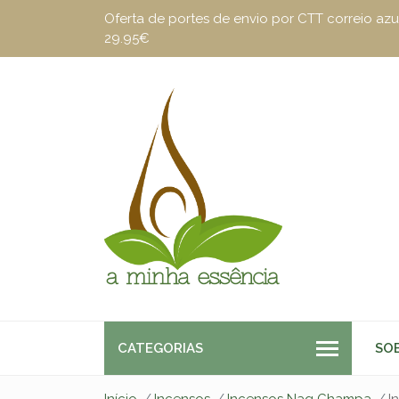
Oferta de portes de envio por CTT correio a
29.95€
CATEGORIAS
SO
Início
Incensos
Incensos Nag Champa
I