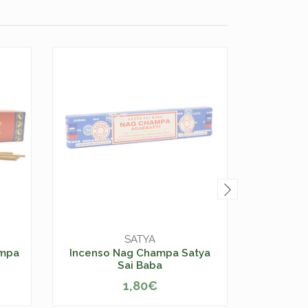
SATYA
MA
ampa
Incenso Nag Champa Satya
Bi
Sai Baba
1,80€
ESGOTADO
-