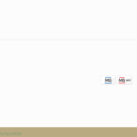
umpseller
.