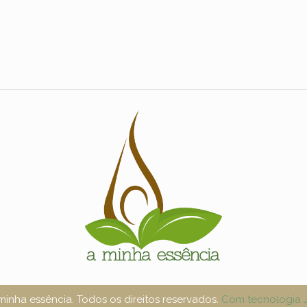
inha essência. Todos os direitos reservados.
Com tecnologia J