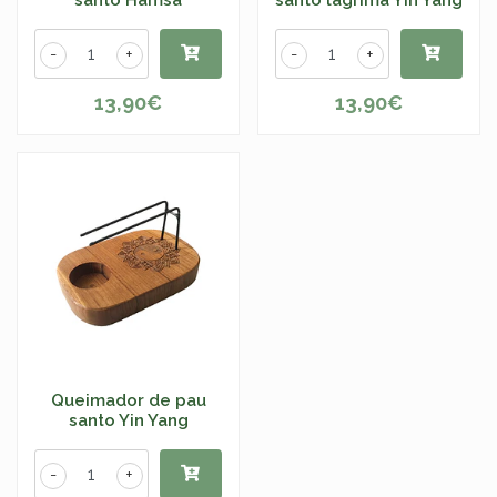
santo Hamsa
santo lágrima Yin Yang
-
+
-
+
13,90€
13,90€
Queimador de pau
santo Yin Yang
-
+