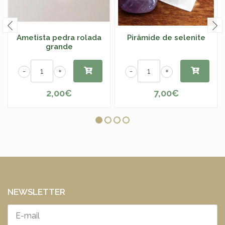
Ametista pedra rolada
Pirâmide de selenite
grande
-
+
-
+
2,00€
7,00€
NEWSLETTER