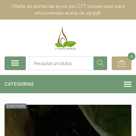
Oferta de portes de envio por CTT correio azul para
encomendas acima de 29.95€
0
CATEGORIAS
ESGOTADO