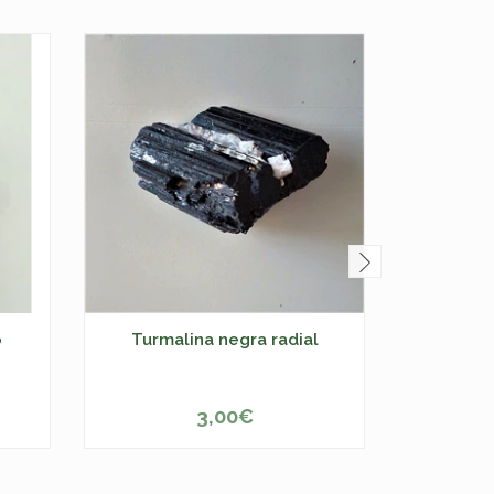
o
Turmalina negra radial
Ba
3,00€
-
+
-