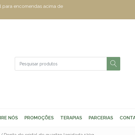
zul para encomendas acima de
BRE NÓS
PROMOÇÕES
TERAPIAS
PARCERIAS
CONT
Ponta de cristal de quartzo lapidada 120g