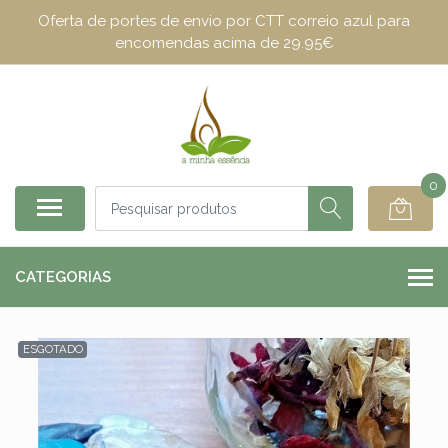
Oferta de portes de envio por CTT correio azul para
encomendas acima de 29.95€
0
CATEGORIAS
ESGOTADO