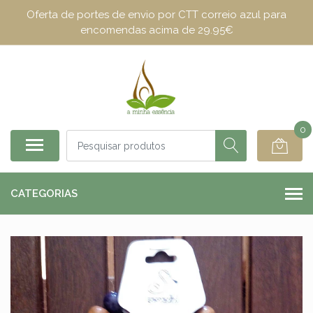
Oferta de portes de envio por CTT correio azul para
encomendas acima de 29.95€
0
CATEGORIAS