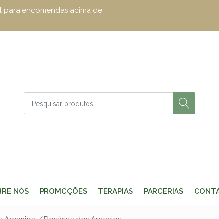
zul para encomendas acima de
BRE NÓS
PROMOÇÕES
TERAPIAS
PARCERIAS
CONT
s Arcanjos
Rosários dos Arcanjos