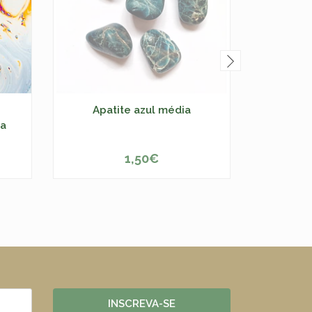
Apatite azul média
MA
sa
Biocol
1,50€
ESGOTADO
-
INSCREVA-SE