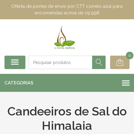
Oferta de portes de envio por CTT correio azul para
encomendas acima de 29.95€
0
CATEGORIAS
Candeeiros de Sal do
Himalaia