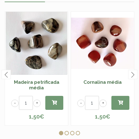
Madeira petrificada
Cornalina média
média
-
+
-
+
1,50€
1,50€