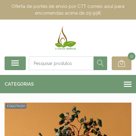
Oferta de portes de envio por CTT correio azul para
encomendas acima de 29.95€
0
CATEGORIAS
ESGOTADO