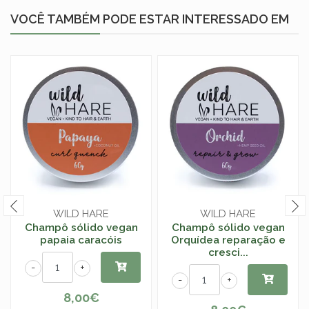
VOCÊ TAMBÉM PODE ESTAR INTERESSADO EM
WILD HARE
WILD HARE
Champô sólido vegan
Champô sólido vegan
papaia caracóis
Orquídea reparação e
cresci...
-
+
-
+
8,00€