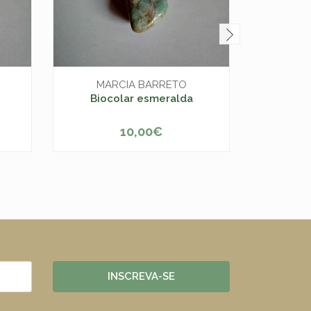
MARCIA BARRETO
MA
Biocolar esmeralda
Bi
10,00€
-
+
INSCREVA-SE