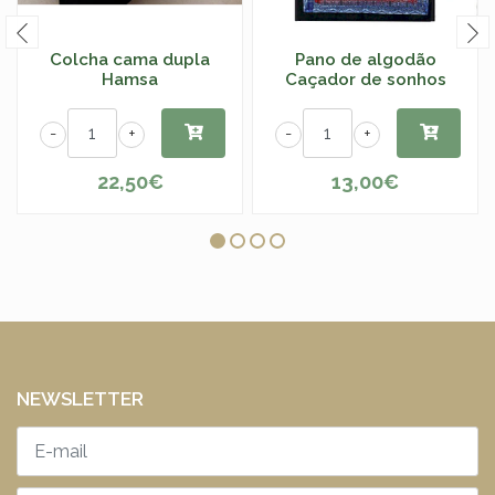
Colcha cama dupla
Pano de algodão
Hamsa
Caçador de sonhos
-
+
-
+
22,50€
13,00€
NEWSLETTER