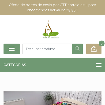
Oferta de portes de envio por CTT correio azul para
encomendas acima de 29.95€
0
CATEGORIAS