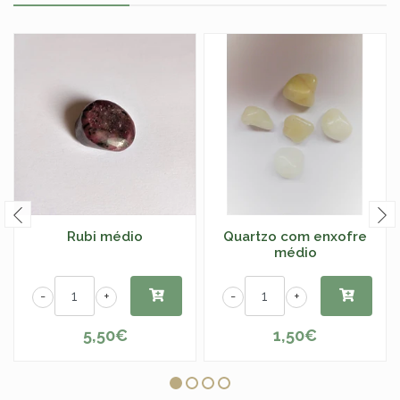
Rubi médio
Quartzo com enxofre
médio
-
+
-
+
5,50€
1,50€