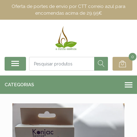
Oferta de portes de envio por CTT correio azul para
encomendas acima de 29.95€
0
CATEGORIAS