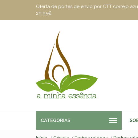
Oferta de portes de envio por CTT correio a
29.95€
CATEGORIAS
SO
Início
Cristais
Pedras roladas
Pedras rol