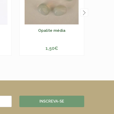
Opalite média
Quart
1,50€
-
+
-
INSCREVA-SE