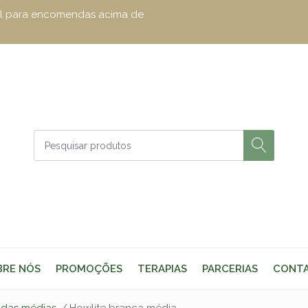
zul para encomendas acima de
BRE NÓS
PROMOÇÕES
TERAPIAS
PARCERIAS
CONT
adas médias
Howlite branca média