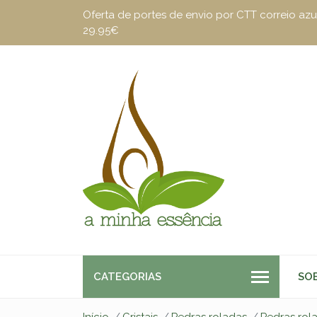
Oferta de portes de envio por CTT correio a
29.95€
CATEGORIAS
SO
Início
Cristais
Pedras roladas
Pedras rol