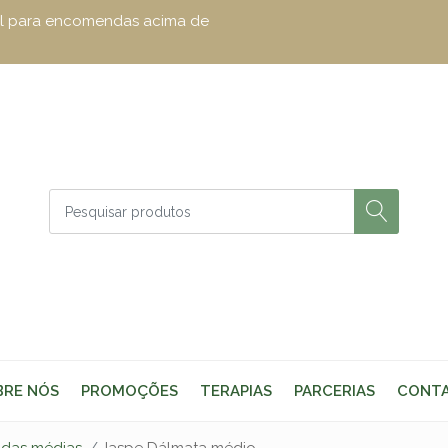
zul para encomendas acima de
BRE NÓS
PROMOÇÕES
TERAPIAS
PARCERIAS
CONT
adas médias
Jaspe Dálmata médio