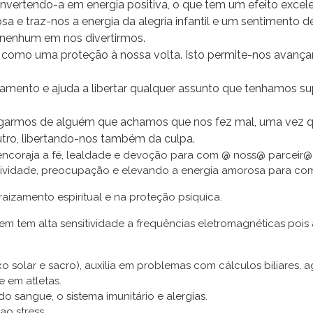
onvertendo-a em energia positiva, o que tem um efeito exce
 e traz-nos a energia da alegria infantil e um sentimento d
 nenhum em nos divertirmos.
s como uma proteção à nossa volta. Isto permite-nos avançar
mento e ajuda a libertar qualquer assunto que tenhamos sup
garmos de alguém que achamos que nos fez mal, uma vez que 
outro, libertando-nos também da culpa.
encoraja a fé, lealdade e devoção para com @ noss@ parceir@ 
tividade, preocupação e elevando a energia amorosa para com
izamento espiritual e na proteção psíquica.
em tem alta sensitividade a frequências eletromagnéticas pois
exo solar e sacro), auxilia em problemas com cálculos biliares, 
 em atletas.
 do sangue, o sistema imunitário e alergias.
o stress.