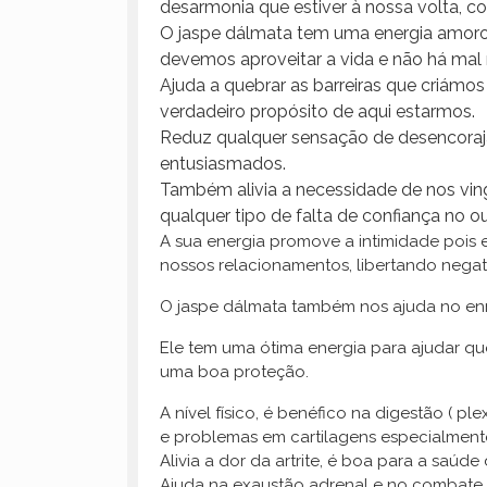
desarmonia que estiver à nossa volta, c
O jaspe dálmata tem uma energia amorosa
devemos aproveitar a vida e não há mal
Ajuda a quebrar as barreiras que criámo
verdadeiro propósito de aqui estarmos.
Reduz qualquer sensação de desencoraja
entusiasmados.
Também alivia a necessidade de nos vin
qualquer tipo de falta de confiança no 
A sua energia promove a intimidade pois 
nossos relacionamentos, libertando nega
O jaspe dálmata também nos ajuda no enra
Ele tem uma ótima energia para ajudar qu
uma boa proteção.
A nível físico, é benéfico na digestão ( pl
e problemas em cartilagens especialmente
Alivia a dor da artrite, é boa para a saúde
Ajuda na exaustão adrenal e no combate a