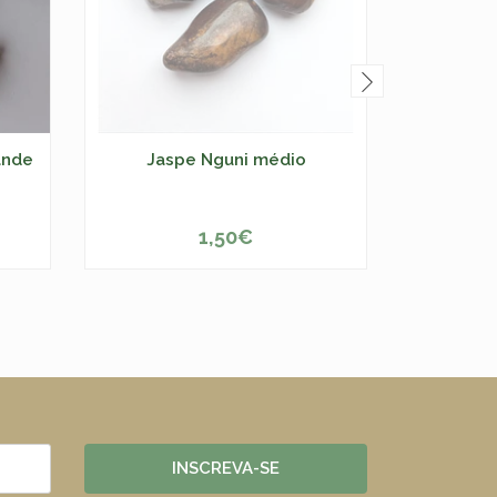
ande
Jaspe Nguni médio
Es
1,50€
ESGOTADO
INSCREVA-SE