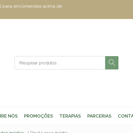
zul para encomendas acima de
BRE NÓS
PROMOÇÕES
TERAPIAS
PARCERIAS
CONT
adas médias
Opala rosa média