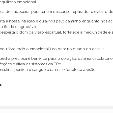
uilíbrio emocional.
a de cabeceira, para ter um descanso reparador e evitar o d
erta a nossa intuição e guia-nos pelo caminho enquanto nos a
o fluída e agradável.
esperta o dom da visão espiritual, fortalece a mediunidade e
equilibra todo o emocional ( colocar no quarto do casal!)
 pedra preciosa é benéfica para o coração, sistema circulatório 
feções e alivia os sintomas da TPM.
sulina, purifica o sangue e os rins e fortalece a visão.
m.