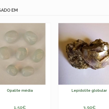
SADO EM
Opalite média
Lepidolite globular
1,50€
3,90€