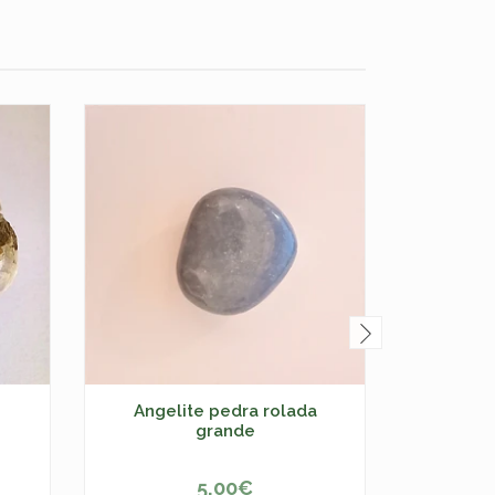
Angelite pedra rolada
Es
grande
5,00€