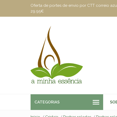
Oferta de portes de envio por CTT correio a
29.95€
CATEGORIAS
SO
Início
Cristais
Pedras roladas
Pedras rol