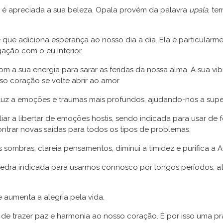
 é apreciada a sua beleza. Opala provém da palavra
upala
, te
que adiciona esperança ao nosso dia a dia. Ela é particularme
gação com o eu interior.
a sua energia para sarar as feridas da nossa alma. A sua vibr
sso coração se volte abrir ao amor
r luz a emoções e traumas mais profundos, ajudando-nos a sup
iar a libertar de emoções hostis, sendo indicada para usar de
contrar novas saídas para todos os tipos de problemas.
as sombras, clareia pensamentos, diminui a timidez e purifica a A
 pedra indicada para usarmos connosco por longos períodos, a
 e aumenta a alegria pela vida.
de trazer paz e harmonia ao nosso coração. É por isso uma 