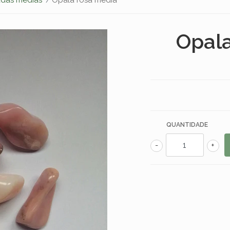
Opala
QUANTIDADE
-
+