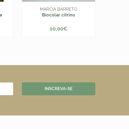
MARCIA BARRETO
a
Biocolar citrino
T-Shirt
10,00€
ESGOTADO
INSCREVA-SE