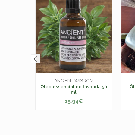
ANCIENT WISDOM
Óleo essencial de lavanda 50
Ól
ml
15,94€
-
+
-