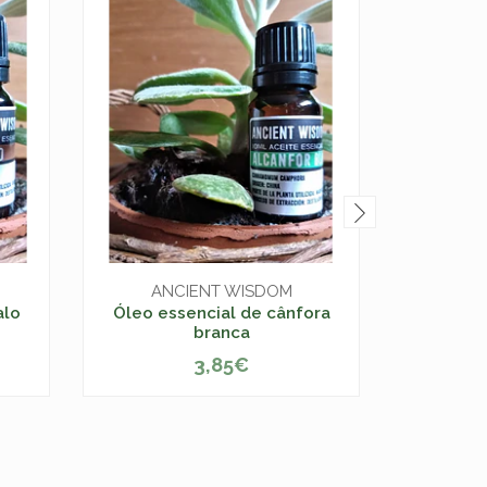
ANCIENT WISDOM
AN
alo
Óleo essencial de cânfora
Óleo ess
branca
3,85€
-
+
-