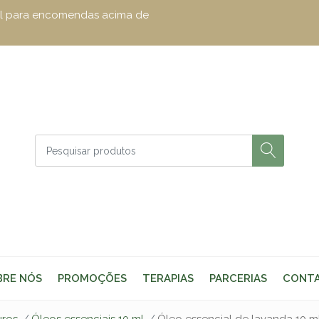
zul para encomendas acima de
BRE NÓS
PROMOÇÕES
TERAPIAS
PARCERIAS
CONT
uros
Óleos essenciais 10 ml
Óleo essencial de lavanda 10 m