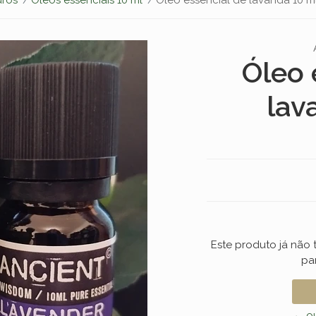
Óleo 
lav
Este produto já não
pa
← ou