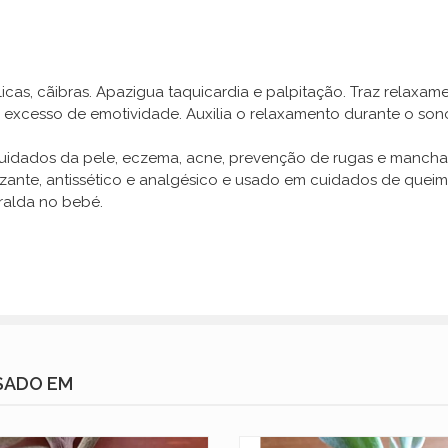
as, cãibras. Apazigua taquicardia e palpitação. Traz relaxame
o excesso de emotividade. Auxilia o relaxamento durante o s
dados da pele, eczema, acne, prevenção de rugas e manchas, 
atrizante, antissético e analgésico e usado em cuidados de que
ralda no bebé.
SADO EM