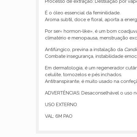
Processo de extração: Destilação por vap
É o óleo essencial da feminilidade.
Aroma subtil, doce e floral, aporta a ener
Por ser« hormon-like», é um bom coadjuva
climatério e menopausa, menstruação exce
Antifúngico, previna a instalação da
Candi
Combate insegurança, instabilidade emocio
Em dermatologia, é um regenerador cutân
celulite, tornozelos e pés inchados.
Antitranspirante, é muito usado na confeç
ADVERTÊNCIAS: Desaconselhável o uso nos
USO EXTERNO
VAL: 6M PAO