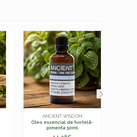
ANCIENT WISDOM
AN
Óleo essencial de hortelã-
Óleo ess
pimenta 50ml
14,38€