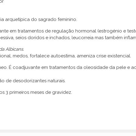
or
gia arquetípica do sagrado feminino.
nte em tratamentos de regulação hormonal (estrogénio e test
ssiva, seios doridos e inchados, leucorreia mas também infla
da Albicans.
nal, medos, fortalece autoestima, ameniza crise existencial.
eo. É coadjuvante em tratamentos da oleosidade da pele e ac
ão de desodorizantes naturais.
 3 primeiros meses de gravidez.