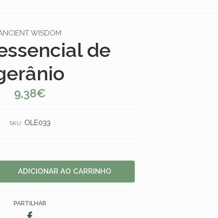
ANCIENT WISDOM
essencial de
gerânio
9,38€
OLE033
SKU:
PARTILHAR