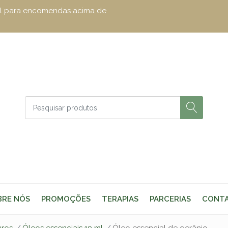
zul para encomendas acima de
BRE NÓS
PROMOÇÕES
TERAPIAS
PARCERIAS
CONT
uros
Óleos essenciais 10 ml
Óleo essencial de gerânio