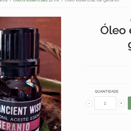
Óleo 
QUANTIDADE
-
+