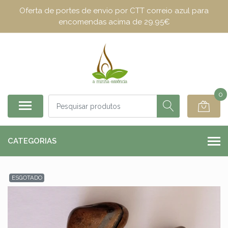
Oferta de portes de envio por CTT correio azul para
encomendas acima de 29.95€
0
CATEGORIAS
ESGOTADO