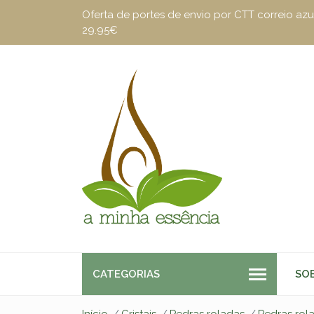
Oferta de portes de envio por CTT correio a
29.95€
CATEGORIAS
SO
Início
Cristais
Pedras roladas
Pedras rol