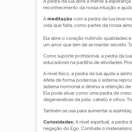
A pedra da lua abre a mente à esperança e
reconhecimento da nossa intuição e ajud
A
meditação
com a pedra da lua leva-no
vida que falta, como partes da nossa alma
Ela abre o coração nutrindo qualidades e
um amor que tem de se manter secreto. 
Como suporte profissional, a pedra da lua
educadores na partilha de atividades. 
A nível físico, a pedra da lua ajuda a alin
Afeta de forma poderosa o sistema reprodu
sistema hormonal e diminui a retenção de 
Ela pode atuar como uma pedra de cresci
degenerativas da pele, cabelo e olhos. Tra
Também se usa para aumentar a assimilação 
Curiosidades:
A nível espiritual, a pedr
negação do Ego. Combate o materialismo e