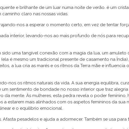
quente e brilhante de um luar numa noite de verão. é um crist
m caminho claro nas nossas vidas.
orajando-nos a esperar o momento certo, em vez de tentar forç
nada interior, levando-nos ao mais profundo de nós para recup
m sido uma tangível conexão com a magia da lua, um amuleto d
 (ela é mesmo um tradicional presente de casamento na Índia)
eitos, a lua cria as marés e os ritmos da Terra mãe e influen
do-nos os ritmos naturais da vida. A sua energia equilibra, cur
m sentimento de bondade no nosso interior que traz alegria 
ivo da mente. Às mulheres, esta pedra revela o poder feminino, h
s a estarem mais alinhados com os aspetos femininos da sua na
near e o equilíbrio emocional.
. Afasta pesadelos e ajuda a adormecer. Também se usa para 