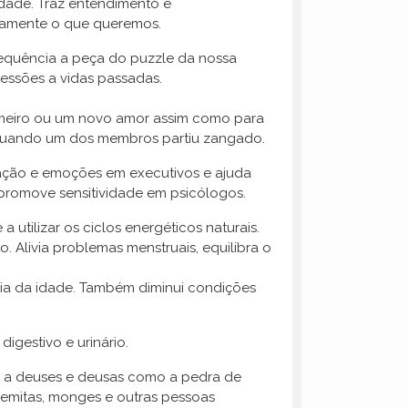
idade. Traz entendimento e
osamente o que queremos.
requência a peça do puzzle da nossa
ressões a vidas passadas.
primeiro ou um novo amor assim como para
 quando um dos membros partiu zangado.
oração e emoções em executivos e ajuda
romove sensitividade em psicólogos.
a utilizar os ciclos energéticos naturais.
. Alivia problemas menstruais, equilibra o
ia da idade. Também diminui condições
igestivo e urinário.
ndo a deuses e deusas como a pedra de
remitas, monges e outras pessoas