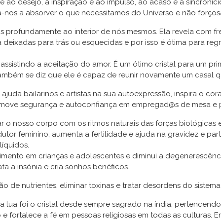
 ao desejo, à inspiração e ao impulso, ao acaso e à sincronic
a-nos a absorver o que necessitamos do Universo e não forç
s profundamente ao interior de nós mesmos. Ela revela com f
 deixadas para trás ou esquecidas e por isso é ótima para reg
 assistindo a aceitação do amor. É um ótimo cristal para um 
Também se diz que ele é capaz de reunir novamente um casal
 ajuda bailarinos e artistas na sua autoexpressão, inspira o c
Promove segurança e autoconfiança em empregad@s de mesa e p
har o nosso corpo com os ritmos naturais das forças biológicas e 
tor feminino, aumenta a fertilidade e ajuda na gravidez e parto
líquidos.
mento em crianças e adolescentes e diminui a degenerescênc
ta a insónia e cria sonhos benéficos.
de nutrientes, eliminar toxinas e tratar desordens do sistema d
a da lua foi o cristal desde sempre sagrado na índia, pertence
 fortalece a fé em pessoas religiosas em todas as culturas. E