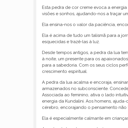
Esta pedra de cor creme evoca a energia 
visões e sonhos, ajudando-nos a traçar u
Ela ensina-nos o valor da paciência, enc
Ela é acima de tudo um talismã para a jor
esquecidas e trazê-las à luz.
Desde tempos antigos, a pedra da lua te
à noite, um presente para os apaixonados
para a sabedoria. Com os seus ciclos perf
crescimento espiritual.
A pedra da lua acalma e encoraja, ensinan
armazenados no subconsciente. Concede u
Associada ao feminino, ativa o lado intuit
energia da Kundalini. Aos homens, ajuda-o
cérebro, encorajando o pensamento não li
Ela é especialmente calmante em crianças