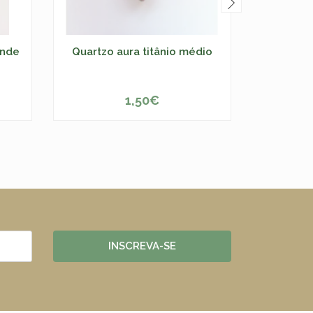
ande
Quartzo aura titânio médio
Lab
1,50€
ESGOTADO
-
INSCREVA-SE