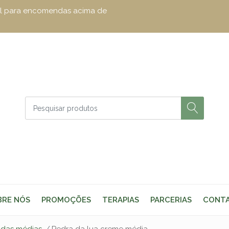
zul para encomendas acima de
BRE NÓS
PROMOÇÕES
TERAPIAS
PARCERIAS
CONT
adas médias
Pedra da lua creme média