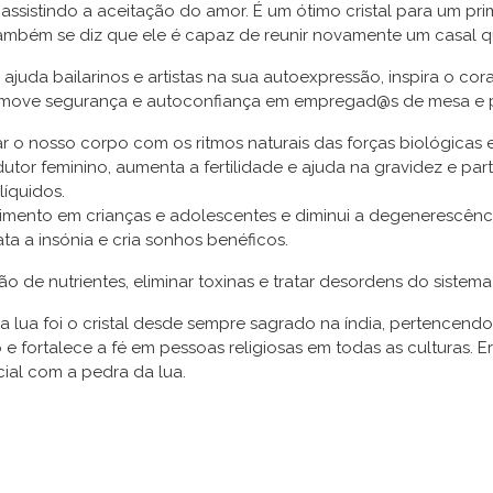
 assistindo a aceitação do amor. É um ótimo cristal para um 
Também se diz que ele é capaz de reunir novamente um casal
 ajuda bailarinos e artistas na sua autoexpressão, inspira o c
Promove segurança e autoconfiança em empregad@s de mesa e p
har o nosso corpo com os ritmos naturais das forças biológicas e 
tor feminino, aumenta a fertilidade e ajuda na gravidez e parto
líquidos.
mento em crianças e adolescentes e diminui a degenerescênc
ta a insónia e cria sonhos benéficos.
de nutrientes, eliminar toxinas e tratar desordens do sistema d
a da lua foi o cristal desde sempre sagrado na índia, pertence
 fortalece a fé em pessoas religiosas em todas as culturas. E
cial com a pedra da lua.