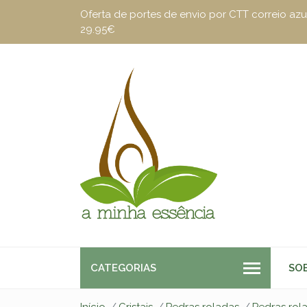
Oferta de portes de envio por CTT correio a
29.95€
CATEGORIAS
SO
Início
Cristais
Pedras roladas
Pedras rol