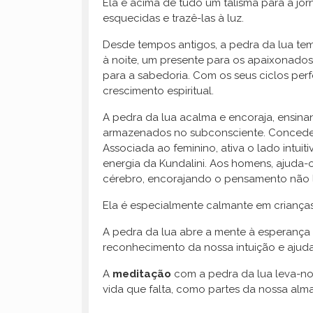
Ela é acima de tudo um talismã para a jor
esquecidas e trazê-las à luz.
Desde tempos antigos, a pedra da lua te
à noite, um presente para os apaixonados
para a sabedoria. Com os seus ciclos perf
crescimento espiritual.
A pedra da lua acalma e encoraja, ensinan
armazenados no subconsciente. Concede u
Associada ao feminino, ativa o lado intuit
energia da Kundalini. Aos homens, ajuda-o
cérebro, encorajando o pensamento não li
Ela é especialmente calmante em crianças
A pedra da lua abre a mente à esperança e
reconhecimento da nossa intuição e ajud
A
meditação
com a pedra da lua leva-no
vida que falta, como partes da nossa alma