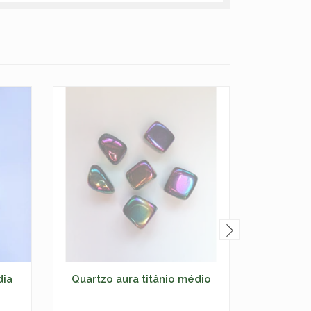
dia
Quartzo aura titânio médio
Angel