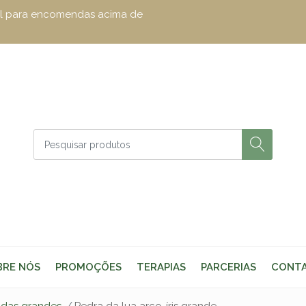
zul para encomendas acima de
BRE NÓS
PROMOÇÕES
TERAPIAS
PARCERIAS
CONT
adas grandes
Pedra da lua arco-íris grande