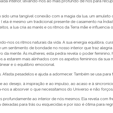
nada interior, levando-nos ao mais profundo de nós para recup
m sido uma tangível conexão com a magia da lua, um amuleto d
 ( ela é mesmo um tradicional presente de casamento na Índia
eitos, a lua cria as marés e os ritmos da Terra mãe e influen
do-nos os ritmos naturais da vida. A sua energia equilibra, cur
m sentimento de bondade no nosso interior que traz alegria 
ivo da mente. Às mulheres, esta pedra revela o poder feminino, h
s a estarem mais alinhados com os aspetos femininos da sua na
near e o equilíbrio emocional.
. Afasta pesadelos e ajuda a adormecer. Também se usa para 
 ao desejo, à inspiração e ao impulso, ao acaso e à sincronic
a-nos a absorver o que necessitamos do Universo e não forç
s profundamente ao interior de nós mesmos. Ela revela com f
 deixadas para trás ou esquecidas e por isso é ótima para reg