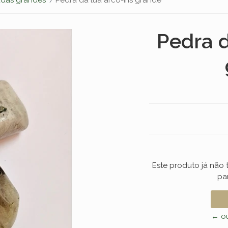
Pedra d
Este produto já não
pa
← ou