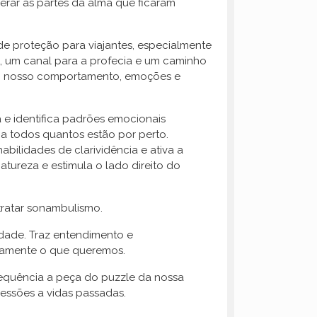
erar as partes da alma que ficaram
e proteção para viajantes, especialmente
), um canal para a profecia e um caminho
cia o nosso comportamento, emoções e
a e identifica padrões emocionais
a todos quantos estão por perto.
abilidades de clarividência e ativa a
tureza e estimula o lado direito do
tratar sonambulismo.
idade. Traz entendimento e
osamente o que queremos.
requência a peça do puzzle da nossa
ressões a vidas passadas.