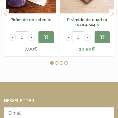
Pirâmide de selenite
Pirâmide de quartzo
rosa 4.5x4.5
-
+
-
+
7,00€
10,90€
NEWSLETTER