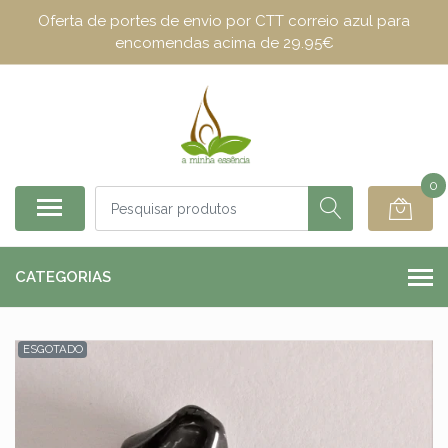
Oferta de portes de envio por CTT correio azul para
encomendas acima de 29.95€
0
CATEGORIAS
ESGOTADO