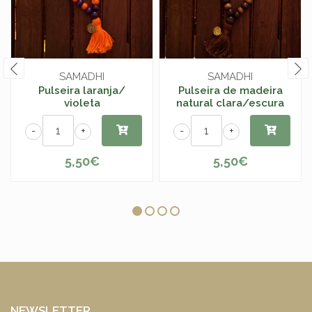
SAMADHI
SAMADHI
Pulseira laranja/
Pulseira de madeira
violeta
natural clara/escura
-
+
-
+
5,50€
5,50€
NEWSLETTER