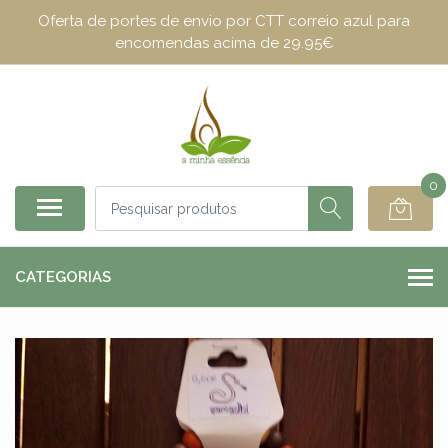
Oferta de portes de envio por CTT correio azul para
encomendas acima de 29.95€
0
CATEGORIAS