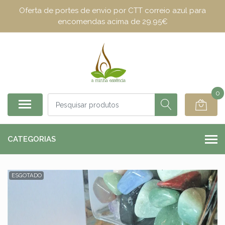
Oferta de portes de envio por CTT correio azul para
encomendas acima de 29.95€
0
CATEGORIAS
ESGOTADO