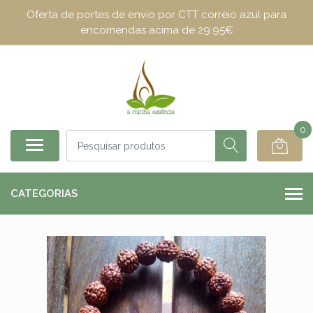
Oferta de portes de envio por CTT correio azul para
encomendas acima de 29.95€
0
CATEGORIAS