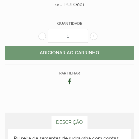
PULO001
SKU:
QUANTIDADE
-
+
PARTILHAR
DESCRIÇÃO
Pulseira de sementes de rudraksha com contas