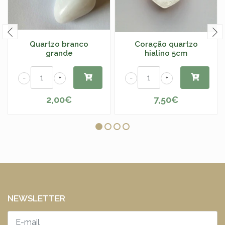
Quartzo branco
Coração quartzo
grande
hialino 5cm
-
+
-
+
2,00€
7,50€
NEWSLETTER