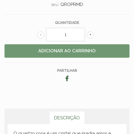
QROPRMD
SKU:
QUANTIDADE
-
+
PARTILHAR
DESCRIÇÃO
O quartzo rosa é um cristal que irradia amor e